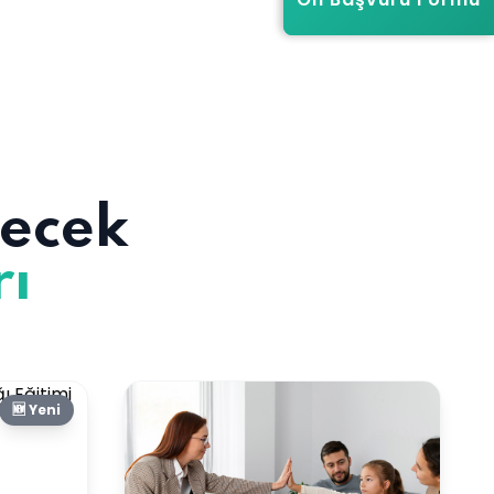
recek
rı
🆕 Yeni