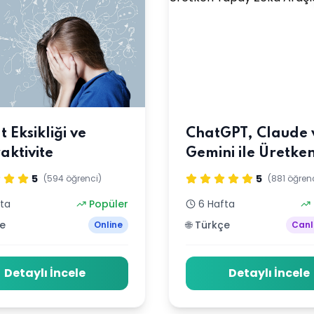
t Eksikliği ve
ChatGPT, Claude 
aktivite
Gemini ile Üretke
Yapay Zeka Araçl
5
5
(594 öğrenci)
(881 öğren
Eğitimi
fta
Popüler
6 Hafta
çe
🌐 Türkçe
Online
Canl
Detaylı İncele
Detaylı İncele