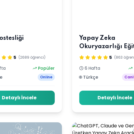
ostesliği
Yapay Zeka
Okuryazarlığı Eği
5
5
(2689 öğrenci)
(863 öğren
fta
Popüler
6 Hafta
çe
🌐 Türkçe
Online
Canl
Detaylı İncele
Detaylı İncele