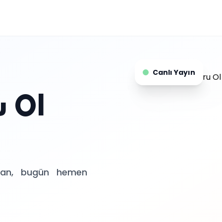
Canlı Yayın
 Ol
orsan, bugün hemen