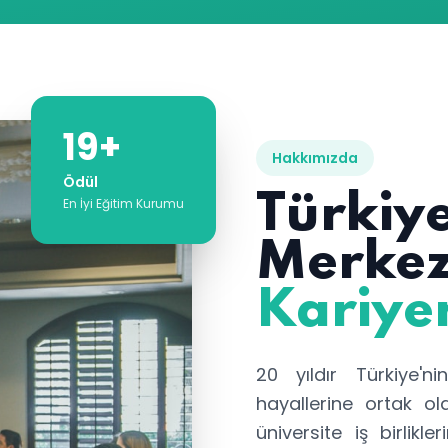
19+
Hakkımızda
Ödül
Türkiye
En İyi Eğitim Kurumu
Merkez
Kariye
20 yıldır Türkiye'n
hayallerine ortak o
üniversite iş birlikle