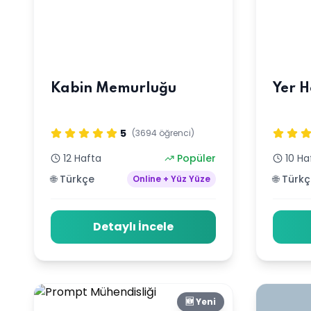
Kabin Memurluğu
Yer H
5
(3694 öğrenci)
12 Hafta
Popüler
10 Ha
🌐 Türkçe
🌐 Türk
Online + Yüz Yüze
Detaylı İncele
🆕 Yeni