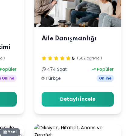
Aile Danışmanlığı
timi
5
ci)
(502 öğrenci)
Popüler
474 Saat
Popüler
🌐 Türkçe
ı Online
Online
Detaylı İncele
🆕 Yeni