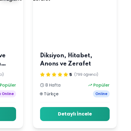
ve
Diksiyon, Hitabet,
n
Anons ve Zerafet
arı
5
ci)
(799 öğrenci)
Popüler
8 Hafta
Popüler
🌐 Türkçe
ı Online
Online
Detaylı İncele