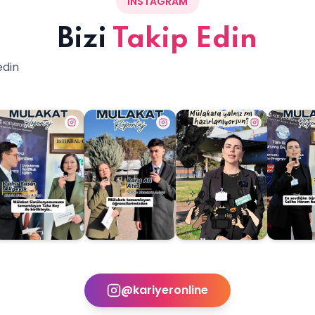
INSTAGRAM
Bizi
Takip Edin
edin
@kariyeronline