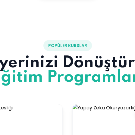
POPÜLER KURSLAR
yerinizi Dönüştü
ğitim Programla