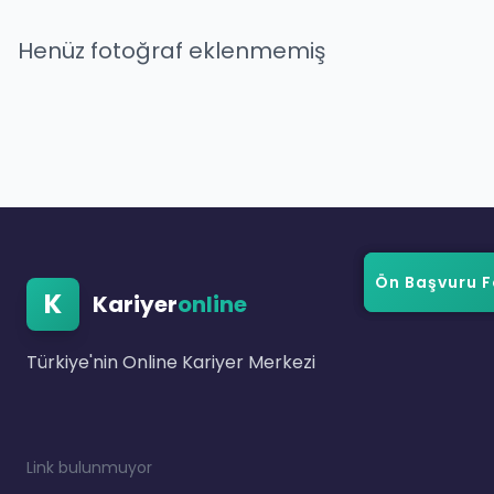
Henüz fotoğraf eklenmemiş
Ön Başvuru 
Ön Başvuru 
K
Kariyer
online
Türkiye'nin Online Kariyer Merkezi
Link bulunmuyor