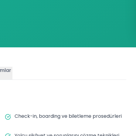
mlar
Check-in, boarding ve biletleme prosedürleri
Yolcu şikâyet ve sorunlarını çözme teknikleri