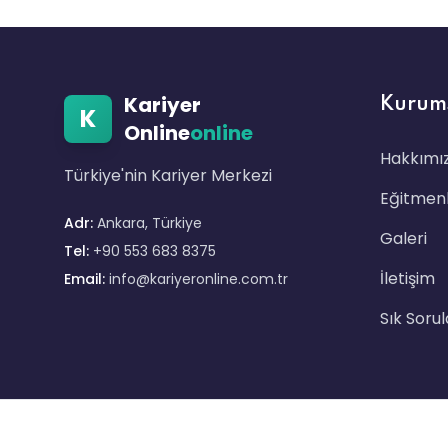
Kariyer
Kurum
K
Online
online
Hakkımı
Türkiye'nin Kariyer Merkezi
Eğitmenl
Adr:
Ankara, Türkiye
Galeri
Tel:
+90 553 683 8375
İletişim
Email:
info@kariyeronline.com.tr
Sık Soru