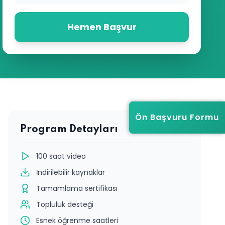
Hemen Başvur
Ön Başvuru Formu
Ön Başvuru Formu
Program Detayları
100 saat video
İndirilebilir kaynaklar
Tamamlama sertifikası
Topluluk desteği
Esnek öğrenme saatleri