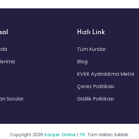
sal
Hızlı Link
zda
Tüm Kurslar
erimiz
Blog
KVKK Aydınlatma Metni
Çerez Politikası
lan Sorular
Gizlilik Politikası
Copyright 2026
Kariyer Online
|
TR
. Tüm Hakları Saklıdır.