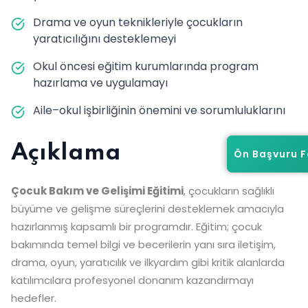
Drama ve oyun teknikleriyle çocukların
yaratıcılığını desteklemeyi
Okul öncesi eğitim kurumlarında program
hazırlama ve uygulamayı
Aile–okul işbirliğinin önemini ve sorumluluklarını
Açıklama
Ön Başvuru 
Ön Başvuru 
Çocuk Bakım ve Gelişimi Eğitimi
, çocukların sağlıklı
büyüme ve gelişme süreçlerini desteklemek amacıyla
hazırlanmış kapsamlı bir programdır. Eğitim; çocuk
bakımında temel bilgi ve becerilerin yanı sıra iletişim,
drama, oyun, yaratıcılık ve ilkyardım gibi kritik alanlarda
katılımcılara profesyonel donanım kazandırmayı
hedefler.