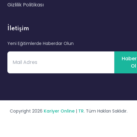
Gizlilik Politikası
İletişim
Yeni Eğitimlerde Haberdar Olun
Haber
Ol
Copyright 2026
Kariyer Online
|
TR
. Tüm Hakları Saklıdır.