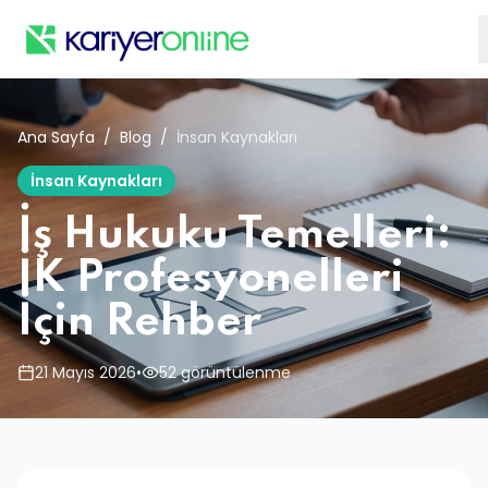
Ana Sayfa
/
Blog
/
İnsan Kaynakları
İnsan Kaynakları
İş Hukuku Temelleri:
İK Profesyonelleri
İçin Rehber
21 Mayıs 2026
•
52 görüntülenme