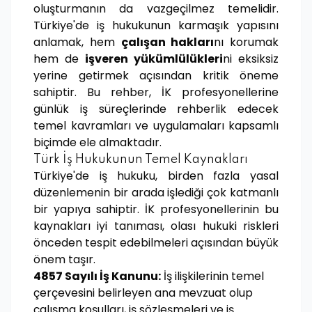
oluşturmanın da vazgeçilmez temelidir.
Türkiye'de iş hukukunun karmaşık yapısını
anlamak, hem
çalışan hakları
nı korumak
hem de
işveren yükümlülükleri
ni eksiksiz
yerine getirmek açısından kritik öneme
sahiptir. Bu rehber, İK profesyonellerine
günlük iş süreçlerinde rehberlik edecek
temel kavramları ve uygulamaları kapsamlı
biçimde ele almaktadır.
Türk İş Hukukunun Temel Kaynakları
Türkiye'de iş hukuku, birden fazla yasal
düzenlemenin bir arada işlediği çok katmanlı
bir yapıya sahiptir. İK profesyonellerinin bu
kaynakları iyi tanıması, olası hukuki riskleri
önceden tespit edebilmeleri açısından büyük
önem taşır.
4857 Sayılı İş Kanunu:
İş ilişkilerinin temel
çerçevesini belirleyen ana mevzuat olup
çalışma koşulları, iş sözleşmeleri ve iş