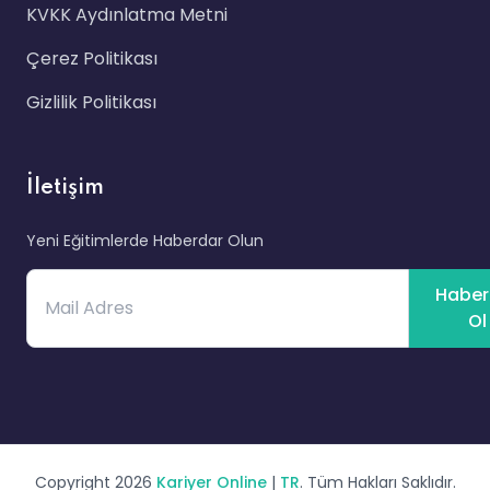
KVKK Aydınlatma Metni
Çerez Politikası
Gizlilik Politikası
İletişim
Yeni Eğitimlerde Haberdar Olun
Haber
Ol
Copyright 2026
Kariyer Online
|
TR
. Tüm Hakları Saklıdır.