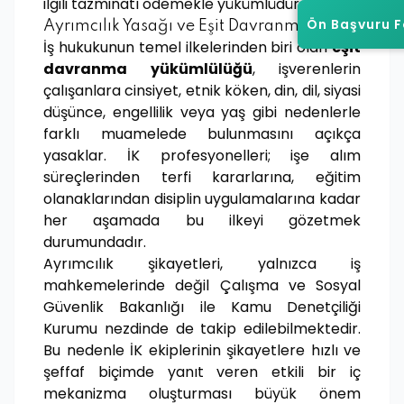
ilgili tazminatı ödemekle yükümlüdür.
Ön Başvuru 
Ön Başvuru 
Ayrımcılık Yasağı ve Eşit Davranma İlkesi
İş hukukunun temel ilkelerinden biri olan
eşit
davranma yükümlülüğü
, işverenlerin
çalışanlara cinsiyet, etnik köken, din, dil, siyasi
düşünce, engellilik veya yaş gibi nedenlerle
farklı muamelede bulunmasını açıkça
yasaklar. İK profesyonelleri; işe alım
süreçlerinden terfi kararlarına, eğitim
olanaklarından disiplin uygulamalarına kadar
her aşamada bu ilkeyi gözetmek
durumundadır.
Ayrımcılık şikayetleri, yalnızca iş
mahkemelerinde değil Çalışma ve Sosyal
Güvenlik Bakanlığı ile Kamu Denetçiliği
Kurumu nezdinde de takip edilebilmektedir.
Bu nedenle İK ekiplerinin şikayetlere hızlı ve
şeffaf biçimde yanıt veren etkili bir iç
mekanizma oluşturması büyük önem