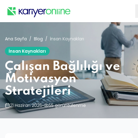
Ana Sayfa
/
Blog
/
İnsan Kaynakları
İnsan Kaynakları
Çalışan Bağlılığı ve
Motivasyon
Stratejileri
21 Haziran 2026
•
55 görüntülenme