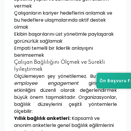
vermek
Çalışanların kariyer hedeflerini anlamak ve
bu hedeflere ulaşmalarında aktif destek
olmak
Ekibin başarılarını üst yönetimle paylaşarak
görünürlük sağlamak
Empati temelli bir liderlik anlayışını
benimsemek
Çalışan Bağlılığını Ölçmek ve Sürekli
İyileştirmek
Ölçülemeyen şey yönetilemez. Bu nedenle
Ön Başvuru 
Ön Başvuru 
employee engagement
girişimlerinin
etkinliğini düzenli olarak değerlendirmek
büyük önem taşımaktadır. Organizasyonlar,
bağlılık düzeylerini çeşitli yöntemlerle
ölçebilir:
Yıllık bağlılık anketleri:
Kapsamlı ve
anonim anketlerle genel bağlılık eğilimlerini