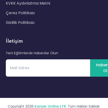
KVKK Aydınlatma Metni
Çerez Politikası
Gizlilik Politikası
İletişim
Yeni Eğitimlerde Haberdar Olun
Haber
Ol
Copyright 2026
Kariyer Online
|
TR
. Tüm Hakları Saklıdır.