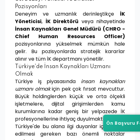
Pozisyonları
Deneyim ve uzmanlık derinleştikçe
İK
Yöneticisi
,
İK Direktörü
veya nihayetinde
İnsan Kaynakları Genel Müdürü (CHRO -
Chief Human Resources Officer)
pozisyonlarına yükselmek mümkün hale
gelir. Bu pozisyonlarda stratejik kararlar
alınır ve tüm İK departmanı yönetilir.
Türkiye'de İnsan Kaynakları Uzmanı
Olmak
Türkiye iş piyasasında
insan kaynakları
uzmanı olmak
için pek çok fırsat mevcuttur.
Büyük holdinglerden küçük ve orta ölçekli
işletmelere, dijital girişimlerden kamu
kurumlarına kadar geniş bir yelpazede İK
profesyonellerine ihtiyaç duyulmaktadır.
Ön Başvuru 
Ön Başvuru 
Türkiye'de bu alana ilgi duyanlar için dikkat
edilmesi gereken bazı önemli noktalar