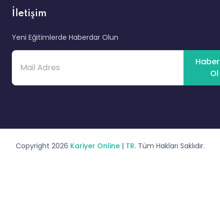
İletişim
Yeni Eğitimlerde Haberdar Olun
Haber
Ol
Copyright 2026
Kariyer Online
|
TR
. Tüm Hakları Saklıdır.