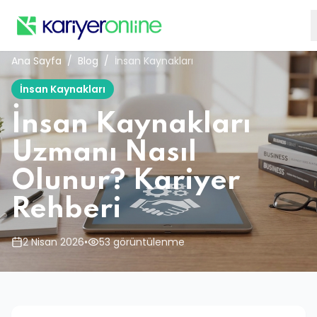
Ana Sayfa
/
Blog
/
İnsan Kaynakları
İnsan Kaynakları
İnsan Kaynakları
Uzmanı Nasıl
Olunur? Kariyer
Rehberi
2 Nisan 2026
•
53 görüntülenme