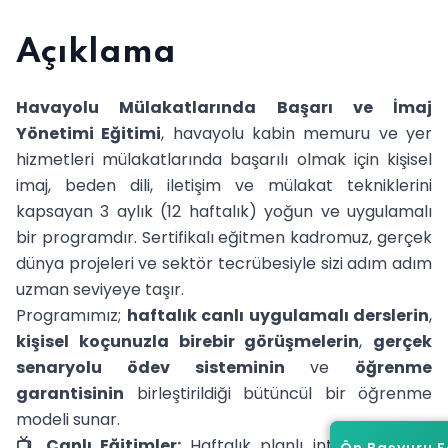
Açıklama
Havayolu Mülakatlarında Başarı ve İmaj
Yönetimi Eğitimi
, havayolu kabin memuru ve yer
hizmetleri mülakatlarında başarılı olmak için kişisel
imaj, beden dili, iletişim ve mülakat tekniklerini
kapsayan 3 aylık (12 haftalık) yoğun ve uygulamalı
bir programdır. Sertifikalı eğitmen kadromuz, gerçek
dünya projeleri ve sektör tecrübesiyle sizi adım adım
uzman seviyeye taşır.
Programımız;
haftalık canlı uygulamalı derslerin
,
kişisel koçunuzla birebir görüşmelerin
,
gerçek
senaryolu ödev sisteminin
ve
öğrenme
garantisinin
birleştirildiği bütüncül bir öğrenme
modeli sunar.
📺 Canlı Eğitimler:
Haftalık planlı interaktif canlı
Ön Başvuru 
Ön Başvuru 