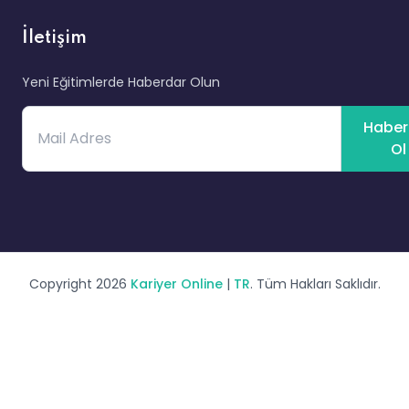
İletişim
Yeni Eğitimlerde Haberdar Olun
Haber
Ol
Copyright 2026
Kariyer Online
|
TR
. Tüm Hakları Saklıdır.