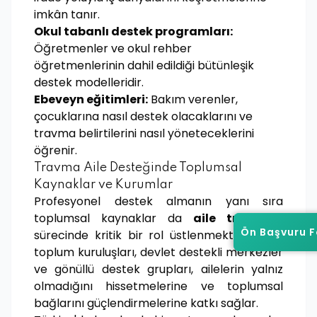
imkân tanır.
Okul tabanlı destek programları:
Öğretmenler ve okul rehber
öğretmenlerinin dahil edildiği bütünleşik
destek modelleridir.
Ebeveyn eğitimleri:
Bakım verenler,
çocuklarına nasıl destek olacaklarını ve
travma belirtilerini nasıl yöneteceklerini
öğrenir.
Travma Aile Desteğinde Toplumsal
Kaynaklar ve Kurumlar
Profesyonel destek almanın yanı sıra
toplumsal kaynaklar da
aile travması
Ön Başvuru 
Ön Başvuru 
sürecinde kritik bir rol üstlenmektedir. Sivil
toplum kuruluşları, devlet destekli merkezler
ve gönüllü destek grupları, ailelerin yalnız
olmadığını hissetmelerine ve toplumsal
bağlarını güçlendirmelerine katkı sağlar.