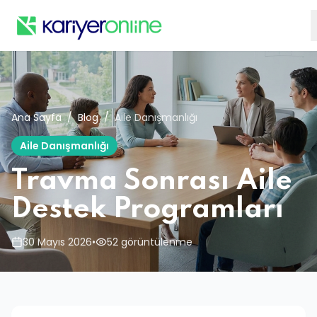
Ana Sayfa
/
Blog
/
Aile Danışmanlığı
Aile Danışmanlığı
Travma Sonrası Aile
Destek Programları
30 Mayıs 2026
•
52 görüntülenme