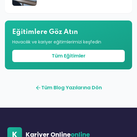
Eğitimlere Göz Atın
Havacılık ve kariyer eğitimlerimizi keşfedin
Tüm Eğitimler
Tüm Blog Yazılarına Dön
K
Kariyer Online
online