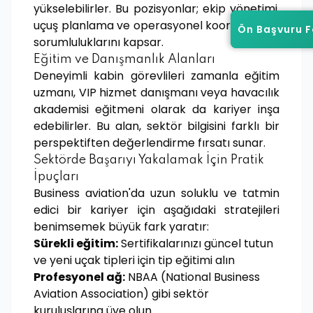
yükselebilirler. Bu pozisyonlar; ekip yönetimi,
uçuş planlama ve operasyonel koordinasyon
Ön Başvuru 
Ön Başvuru 
sorumluluklarını kapsar.
Eğitim ve Danışmanlık Alanları
Deneyimli kabin görevlileri zamanla eğitim
uzmanı, VIP hizmet danışmanı veya havacılık
akademisi eğitmeni olarak da kariyer inşa
edebilirler. Bu alan, sektör bilgisini farklı bir
perspektiften değerlendirme fırsatı sunar.
Sektörde Başarıyı Yakalamak İçin Pratik
İpuçları
Business aviation'da uzun soluklu ve tatmin
edici bir kariyer için aşağıdaki stratejileri
benimsemek büyük fark yaratır:
Sürekli eğitim:
Sertifikalarınızı güncel tutun
ve yeni uçak tipleri için tip eğitimi alın
Profesyonel ağ:
NBAA (National Business
Aviation Association) gibi sektör
kuruluşlarına üye olun