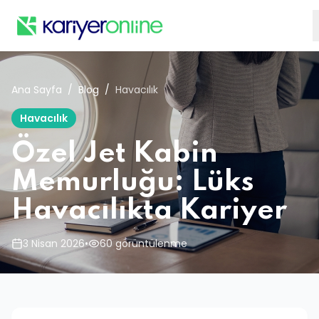
Ana Sayfa
/
Blog
/
Havacılık
Havacılık
Özel Jet Kabin
Memurluğu: Lüks
Havacılıkta Kariyer
3 Nisan 2026
•
60 görüntülenme