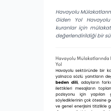
Havayolu Mülakatlarınd
Giden Yol Havayolu 
kuranlar için mülakat 
değerlendirildiği bir sür
Havayolu Mülakatlarında B
Yol
Havayolu sektöründe bir kar
yalnızca sözlü yanıtların değ
beden dili
, adayların far
ilettikleri mesajların to
pozisyonu için yapılan g
söylediklerinin çok ötesine 
ve genel enerjisini titizlikle