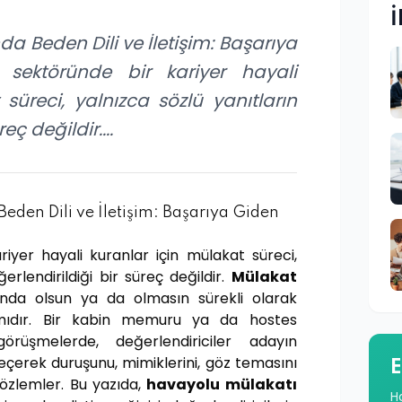
İ
a Beden Dili ve İletişim: Başarıya
sektöründe bir kariyer hayali
süreci, yalnızca sözlü yanıtların
eç değildir....
eden Dili ve İletişim: Başarıya Giden
iyer hayali kuranlar için mülakat süreci,
erlendirildiği bir süreç değildir.
Mülakat
kında olsun ya da olmasın sürekli olarak
plamıdır. Bir kabin memuru ya da hostes
örüşmelerde, değerlendiriciler adayın
geçerek duruşunu, mimiklerini, göz temasını
E
 gözlemler. Bu yazıda,
havayolu mülakatı
H