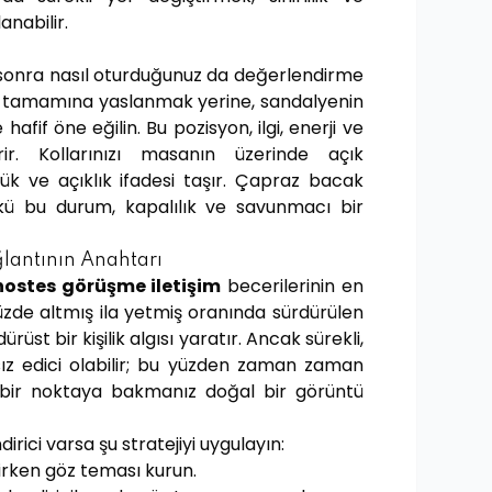
anabilir.
n sonra nasıl oturduğunuz da değerlendirme
 tamamına yaslanmak yerine, sandalyenin
afif öne eğilin. Bu pozisyon, ilgi, enerji ve
ir. Kollarınızı masanın üzerinde açık
stlük ve açıklık ifadesi taşır. Çapraz bacak
kü bu durum, kapalılık ve savunmacı bir
lantının Anahtarı
hostes görüşme iletişim
becerilerinin en
 Yüzde altmış ila yetmiş oranında sürdürülen
dürüst bir kişilik algısı yaratır. Ancak sürekli,
sız edici olabilir; bu yüzden zaman zaman
 bir noktaya bakmanız doğal bir görüntü
rici varsa şu stratejiyi uygulayın:
rirken göz teması kurun.