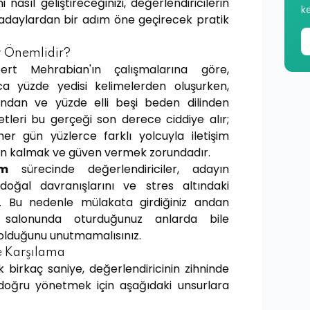
i nasıl geliştireceğinizi, değerlendiricilerin
k
r adaylardan bir adım öne geçirecek pratik
r Önemlidir?
bert Mehrabian'ın çalışmalarına göre,
nızca yüzde yedisi kelimelerden oluşurken,
undan ve yüzde elli beşi beden dilinden
etleri bu gerçeği son derece ciddiye alır;
er gün yüzlerce farklı yolcuyla iletişim
in kalmak ve güven vermek zorundadır.
im
sürecinde değerlendiriciler, adayın
doğal davranışlarını ve stres altındaki
ır. Bu nedenle mülakata girdiğiniz andan
 salonunda oturduğunuz anlarda bile
olduğunu unutmamalısınız.
ve Karşılama
k birkaç saniye, değerlendiricinin zihninde
nı doğru yönetmek için aşağıdaki unsurlara