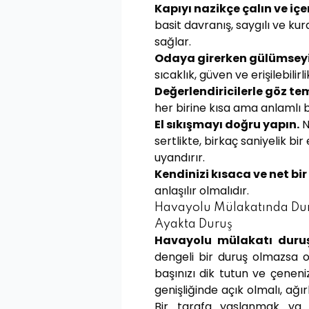
Kapıyı nazikçe çalın ve iç
basit davranış, saygılı ve kura
sağlar.
Odaya girerken gülümseyi
sıcaklık, güven ve erişilebilirl
Değerlendiricilerle göz te
her birine kısa ama anlamlı 
El sıkışmayı doğru yapın.
N
sertlikte, birkaç saniyelik bir
uyandırır.
Kendinizi kısaca ve net bir 
anlaşılır olmalıdır.
Havayolu Mülakatında Dur
Ayakta Duruş
Havayolu mülakatı duru
dengeli bir duruş olmazsa o
başınızı dik tutun ve çeneniz
genişliğinde açık olmalı, ağırl
Bir tarafa yaslanmak ya da