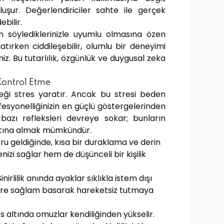
uşur. Değerlendiriciler sahte ile gerçek
bilir.
in söylediklerinizle uyumlu olmasına özen
atırken ciddileşebilir, olumlu bir deneyimi
iz. Bu tutarlılık, özgünlük ve duygusal zeka
 Kontrol Etme
ği stres yaratır. Ancak bu stresi beden
esyonelliğinizin en güçlü göstergelerinden
 bazı refleksleri devreye sokar; bunların
altına almak mümkündür.
oru geldiğinde, kısa bir duraklama ve derin
zi sağlar hem de düşünceli bir kişilik
inirlilik anında ayaklar sıklıkla istem dışı
yere sağlam basarak hareketsiz tutmaya
s altında omuzlar kendiliğinden yükselir.