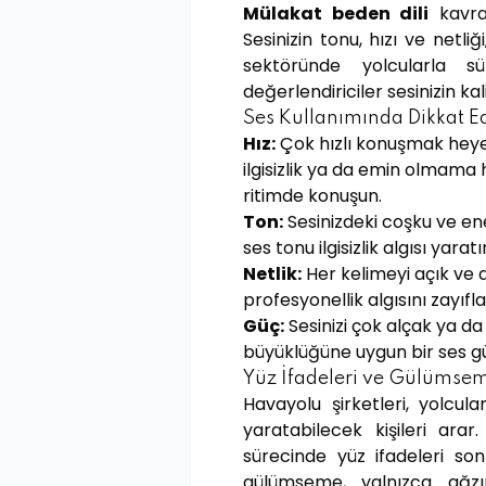
Mülakat beden dili
kavram
Sesinizin tonu, hızı ve netli
sektöründe yolcularla sür
değerlendiriciler sesinizin ka
Ses Kullanımında Dikkat E
Hız:
Çok hızlı konuşmak heyec
ilgisizlik ya da emin olmama hi
ritimde konuşun.
Ton:
Sesinizdeki coşku ve en
ses tonu ilgisizlik algısı yaratır
Netlik:
Her kelimeyi açık ve a
profesyonellik algısını zayıflat
Güç:
Sesinizi çok alçak ya d
büyüklüğüne uygun bir ses gü
Yüz İfadeleri ve Gülümse
Havayolu şirketleri, yolcul
yaratabilecek kişileri ara
sürecinde yüz ifadeleri son
gülümseme, yalnızca ağzın