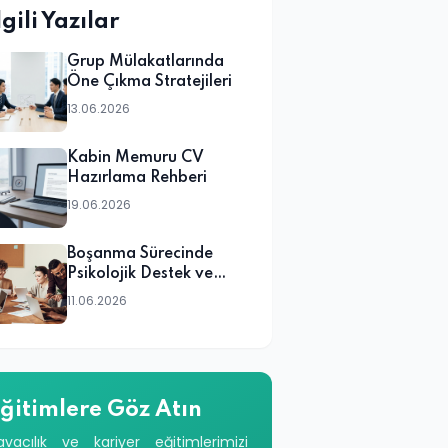
lgili Yazılar
Grup Mülakatlarında
Öne Çıkma Stratejileri
13.06.2026
Kabin Memuru CV
Hazırlama Rehberi
19.06.2026
Boşanma Sürecinde
Psikolojik Destek ve
Danışmanlık
11.06.2026
ğitimlere Göz Atın
avacılık ve kariyer eğitimlerimizi