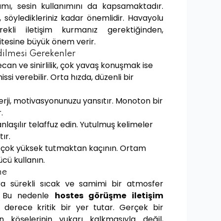
ı, sesin kullanımını da kapsamaktadır.
ği, söyledikleriniz kadar önemlidir. Havayolu
ekli iletişim kurmanız gerektiğinden,
litesine büyük önem verir.
dilmesi Gerekenler
an ve sinirlilik, çok yavaş konuşmak ise
ssi verebilir. Orta hızda, düzenli bir
erji, motivasyonunuzu yansıtır. Monoton bir
.
nlaşılır telaffuz edin. Yutulmuş kelimeler
ır.
a çok yüksek tutmaktan kaçının. Ortam
cü kullanın.
me
ara sürekli sıcak ve samimi bir atmosfer
r. Bu nedenle
hostes görüşme iletişim
 derece kritik bir yer tutar. Gerçek bir
 köşelerinin yukarı kalkmasıyla değil,