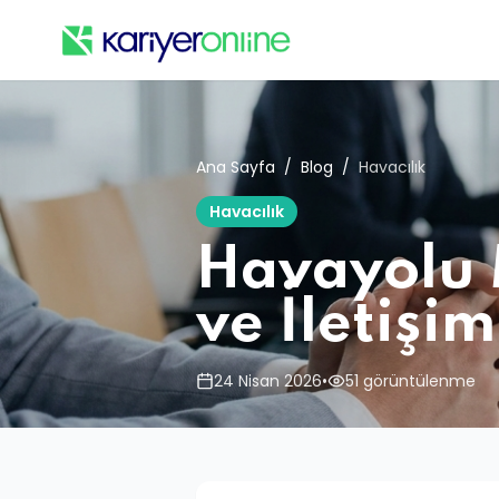
Ana Sayfa
/
Blog
/
Havacılık
Havacılık
Havayolu 
ve İletişim
24 Nisan 2026
•
51 görüntülenme