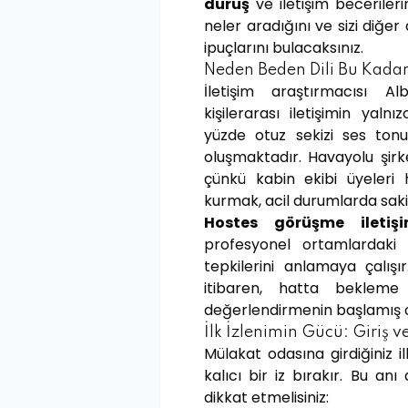
duruş
ve iletişim becerilerin
neler aradığını ve sizi diğe
ipuçlarını bulacaksınız.
Neden Beden Dili Bu Kada
İletişim araştırmacısı Al
kişilerarası iletişimin yal
yüzde otuz sekizi ses ton
oluşmaktadır. Havayolu şirk
çünkü kabin ekibi üyeleri h
kurmak, acil durumlarda sak
Hostes görüşme iletiş
profesyonel ortamlardaki 
tepkilerini anlamaya çalış
itibaren, hatta bekleme
değerlendirmenin başlamış 
İlk İzlenimin Gücü: Giriş 
Mülakat odasına girdiğiniz il
kalıcı bir iz bırakır. Bu a
dikkat etmelisiniz: