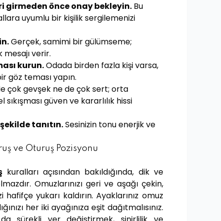
eri girmeden önce onay bekleyin.
Bu
llara uyumlu bir kişilik sergilemenizi
n.
Gerçek, samimi bir gülümseme;
ik mesajı verir.
ması kurun.
Odada birden fazla kişi varsa,
bir göz teması yapın.
e çok gevşek ne de çok sert; orta
 el sıkışması güven ve kararlılık hissi
şekilde tanıtın.
Sesinizin tonu enerjik ve
uş ve Oturuş Pozisyonu
ş
kuralları açısından bakıldığında, dik ve
lmazdır. Omuzlarınızı geri ve aşağı çekin,
i hafifçe yukarı kaldırın. Ayaklarınız omuz
ığınızı her iki ayağınıza eşit dağıtmalısınız.
 sürekli yer değiştirmek, sinirlilik ve