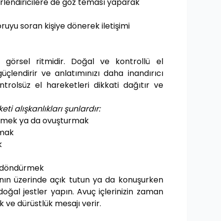
rlendiricilere de göz teması yaparak
ruyu soran kişiye dönerek iletişimi
 görsel ritmidir. Doğal ve kontrollü el
 güçlendirir ve anlatımınızı daha inandırıcı
ntrolsüz el hareketleri dikkati dağıtır ve
i alışkanlıkları şunlardır:
etlemek ya da ovuşturmak
amak
k
i döndürmek
anın üzerinde açık tutun ya da konuşurken
oğal jestler yapın. Avuç içlerinizin zaman
 ve dürüstlük mesajı verir.