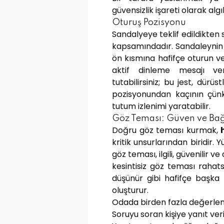
güvensizlik işareti olarak algıl
Oturuş Pozisyonu
Sandalyeye teklif edildikte
kapsamındadır. Sandaleynin
ön kısmına hafifçe oturun ve h
aktif dinleme mesajı ver
tutabilirsiniz; bu jest, dürü
pozisyonundan kaçının çün
tutum izlenimi yaratabilir.
Göz Teması: Güven ve Bağ
Doğru göz teması kurmak,
kritik unsurlarından biridir.
göz teması, ilgili, güvenilir ve 
kesintisiz göz teması rahat
düşünür gibi hafifçe başka
oluşturur.
Odada birden fazla değerlendi
Soruyu soran kişiye yanıt ve