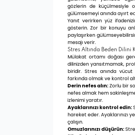
gözlerin de küçülmesiyle ol
gülümsemeyi anında ayırt ede
Yanıt verirken yüz ifadeniz
gösterin. Zor bir konuyu anl
paylaşırken gülümseyebilirsin
mesajı verir.
Stres Altında Beden Dilini
Mülakat ortamı doğası gere
dilinizden yansıtmamak, prof
biridir. Stres anında vücut
farkında olmak ve kontrol 
Derin nefes alın:
Zorlu bir s
nefes almak hem sakinleşmeni
izlenimi yaratır.
Ayaklarınızı kontrol edin:
S
hareket eder. Ayaklarınızı 
çalışın.
Omuzlarınızı düşürün:
Stre