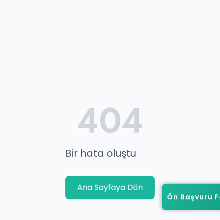
404
Bir hata oluştu
Ana Sayfaya Dön
Ön Başvuru 
Ön Başvuru 