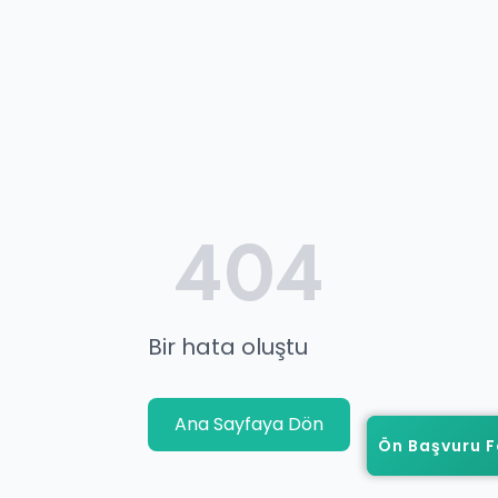
404
Bir hata oluştu
Ana Sayfaya Dön
Ön Başvuru 
Ön Başvuru 