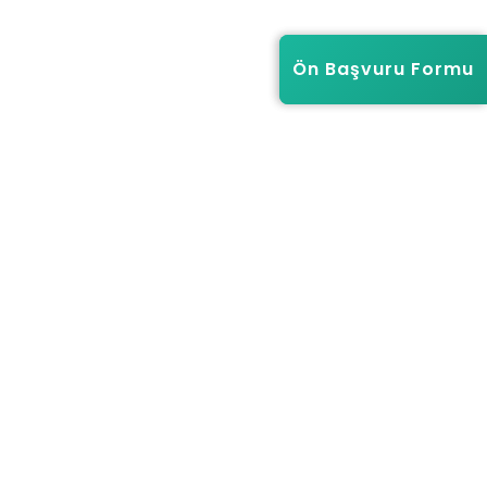
Ön Başvuru Formu
Ön Başvuru Formu