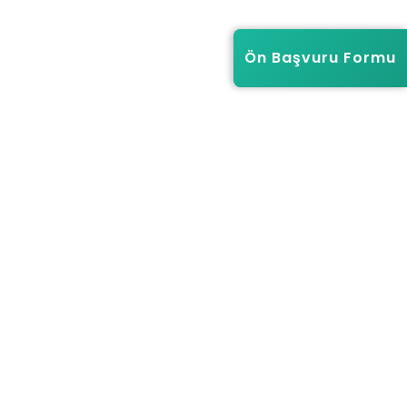
Ön Başvuru Formu
Ön Başvuru Formu