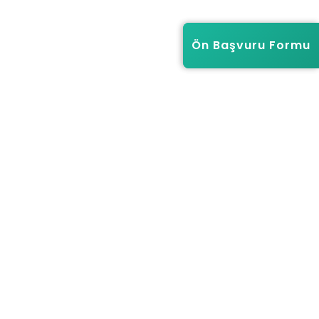
Ön Başvuru Formu
Ön Başvuru Formu