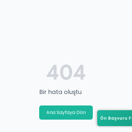
404
Bir hata oluştu
Ana Sayfaya Dön
Ön Başvuru 
Ön Başvuru 