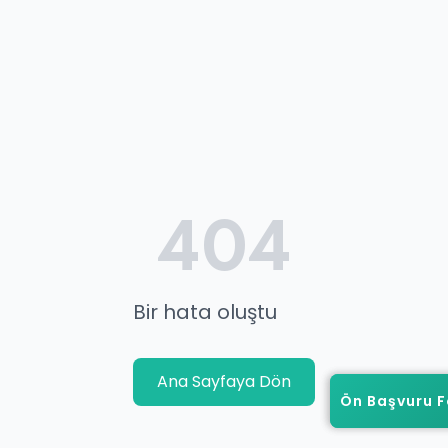
404
Bir hata oluştu
Ana Sayfaya Dön
Ön Başvuru 
Ön Başvuru 