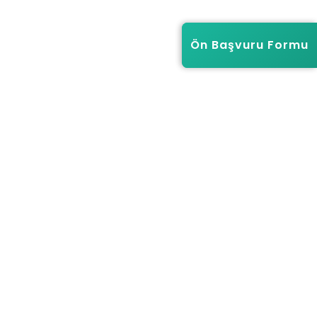
Ön Başvuru Formu
Ön Başvuru Formu