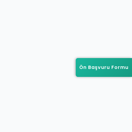
Ön Başvuru Formu
Ön Başvuru Formu