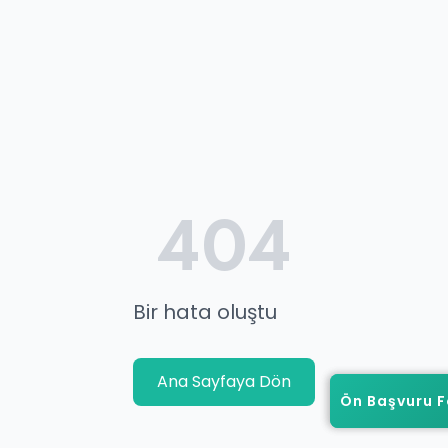
404
Bir hata oluştu
Ana Sayfaya Dön
Ön Başvuru 
Ön Başvuru 