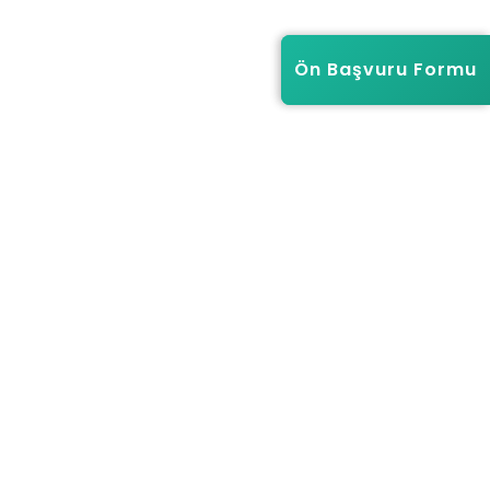
Ön Başvuru Formu
Ön Başvuru Formu