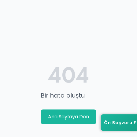
404
Bir hata oluştu
Ana Sayfaya Dön
Ön Başvuru 
Ön Başvuru 