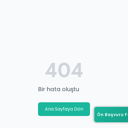
404
Bir hata oluştu
Ana Sayfaya Dön
Ön Başvuru 
Ön Başvuru 